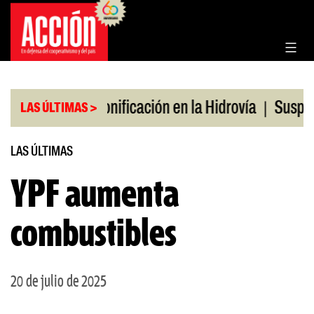
Saltar
al
contenido
|
|
 en julio
Bonificación en la Hidrovía
Suspenden
LAS ÚLTIMAS >
LAS ÚLTIMAS
YPF aumenta
combustibles
20 de julio de 2025