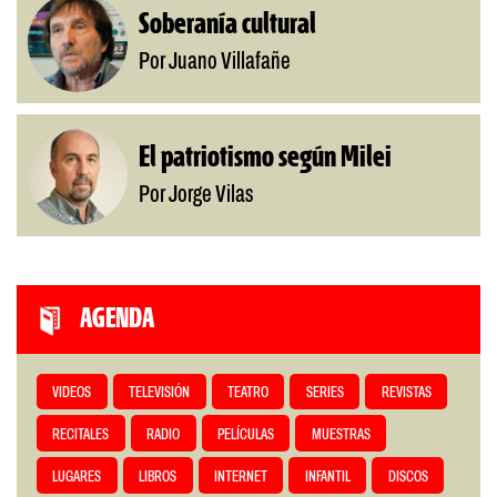
Soberanía cultural
Por Juano Villafañe
El patriotismo según Milei
Por Jorge Vilas
AGENDA
VIDEOS
TELEVISIÓN
TEATRO
SERIES
REVISTAS
RECITALES
RADIO
PELÍCULAS
MUESTRAS
LUGARES
LIBROS
INTERNET
INFANTIL
DISCOS