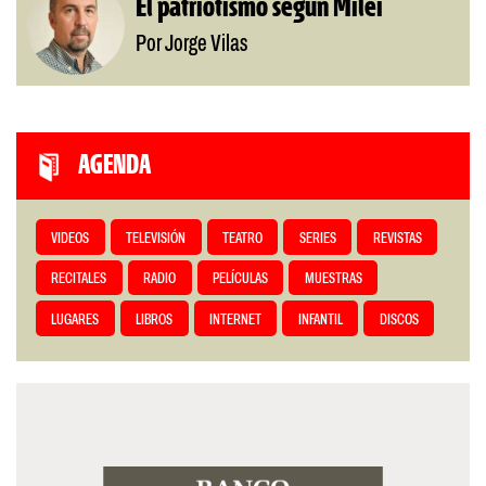
El patriotismo según Milei
Por Jorge Vilas
AGENDA
VIDEOS
TELEVISIÓN
TEATRO
SERIES
REVISTAS
RECITALES
RADIO
PELÍCULAS
MUESTRAS
LUGARES
LIBROS
INTERNET
INFANTIL
DISCOS