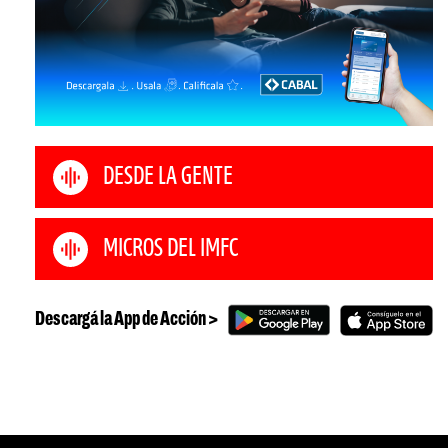
DESDE LA GENTE
MICROS DEL IMFC
Descargá la App de Acción >