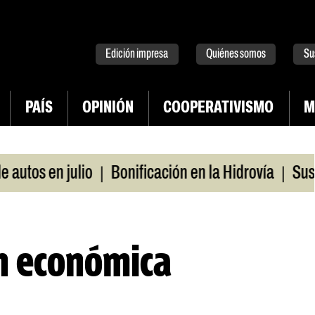
tter
instagram
tiktok
Youtube
Spotify
Edición impresa
Quiénes somos
Su
PAÍS
OPINIÓN
COOPERATIVISMO
M
|
|
os en julio
Bonificación en la Hidrovía
Suspend
ón económica