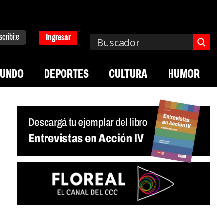
scribite
Ingresar
UNDO
DEPORTES
CULTURA
HUMOR
|
en desregulación del practicaje
Denuncias por vi