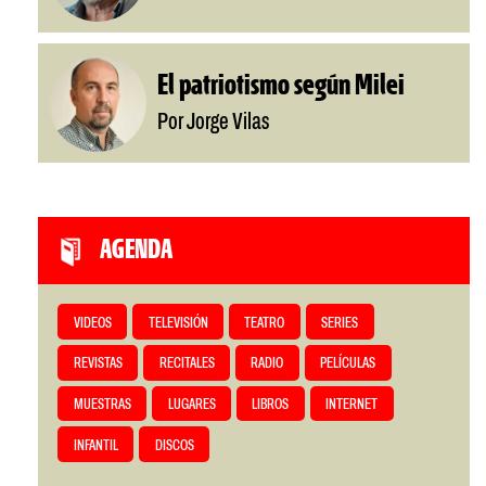
El patriotismo según Milei
Por Jorge Vilas
AGENDA
VIDEOS
TELEVISIÓN
TEATRO
SERIES
REVISTAS
RECITALES
RADIO
PELÍCULAS
MUESTRAS
LUGARES
LIBROS
INTERNET
INFANTIL
DISCOS