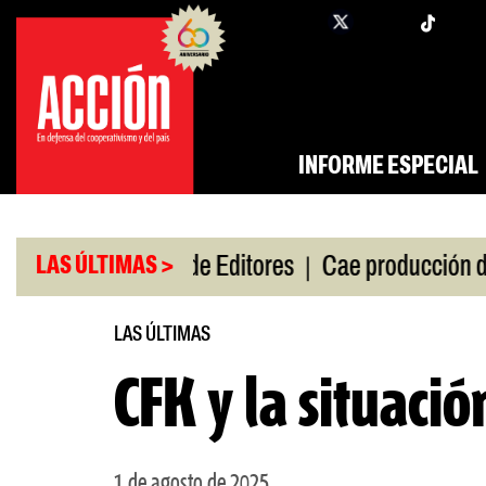
Saltar
twi
facebook
al
contenido
INFORME ESPECIAL
|
|
 de gira
Feria de Editores
Cae producción de aut
LAS ÚLTIMAS >
LAS ÚLTIMAS
CFK y la situaci
1 de agosto de 2025