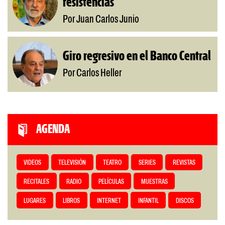
resistencias
Por Juan Carlos Junio
Giro regresivo en el Banco Central
Por Carlos Heller
AGENDA
VIDEOS
TELEVISIÓN
TEATRO
SERIES
REVISTAS
RECITALES
RADIO
PELÍCULAS
MUESTRAS
LUGARES
LIBROS
INTERNET
INFANTIL
DISCOS