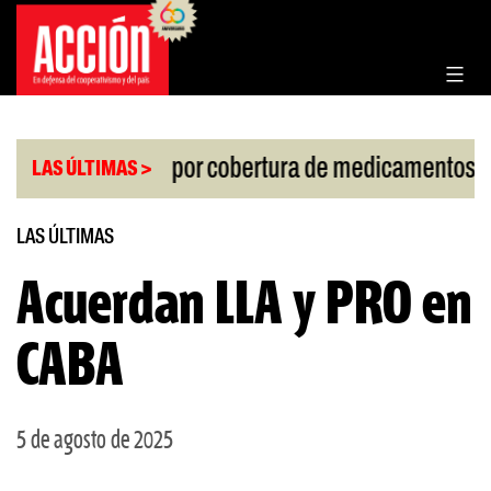
Saltar
al
contenido
|
allo de la Corte por cobertura de medicamentos
U
LAS ÚLTIMAS >
LAS ÚLTIMAS
Acuerdan LLA y PRO en
CABA
5 de agosto de 2025