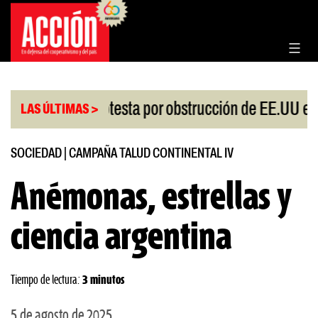
Saltar
al
contenido
China protesta por obstrucción de EE.UU en Neuq
LAS ÚLTIMAS >
SOCIEDAD
|
CAMPAÑA TALUD CONTINENTAL IV
Anémonas, estrellas y
ciencia argentina
Tiempo de lectura:
3 minutos
5 de agosto de 2025