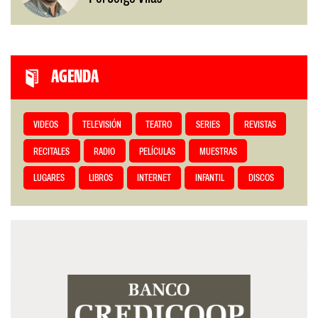
AGENDA
VIDEOS
TELEVISIÓN
TEATRO
SERIES
REVISTAS
RECITALES
RADIO
PELÍCULAS
MUESTRAS
LUGARES
LIBROS
INTERNET
INFANTIL
DISCOS