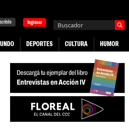
scribite
Ingresar
UNDO
DEPORTES
CULTURA
HUMOR
|
mpa. Emergencia en salud mental
Los 43 estudia