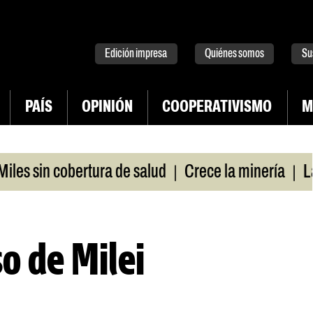
tter
instagram
tiktok
Youtube
Spotify
Edición impresa
Quiénes somos
Su
PAÍS
OPINIÓN
COOPERATIVISMO
M
|
|
 sin cobertura de salud
Crece la minería
La Pa
so de Milei