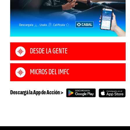
DESDE LA GENTE
MICROS DEL IMFC
Descargá la App de Acción >