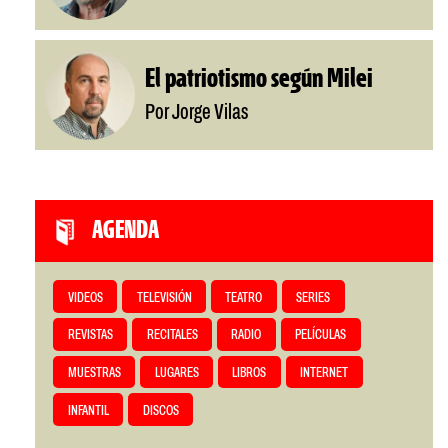
El patriotismo según Milei
Por Jorge Vilas
AGENDA
VIDEOS
TELEVISIÓN
TEATRO
SERIES
REVISTAS
RECITALES
RADIO
PELÍCULAS
MUESTRAS
LUGARES
LIBROS
INTERNET
INFANTIL
DISCOS