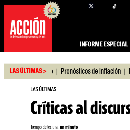
Saltar
twi
facebook
al
contenido
INFORME ESPECIAL
|
|
ro universitario
Pronósticos de inflación
Miles
LAS ÚLTIMAS >
LAS ÚLTIMAS
Críticas al discur
Tiempo de lectura:
un minuto