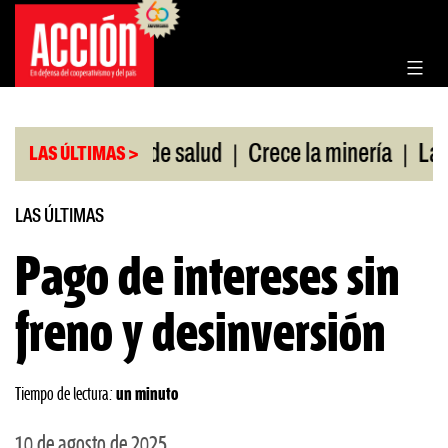
Saltar
al
contenido
|
|
sin cobertura de salud
Crece la minería
La Pam
LAS ÚLTIMAS >
LAS ÚLTIMAS
Pago de intereses sin
freno y desinversión
Tiempo de lectura:
un minuto
10 de agosto de 2025