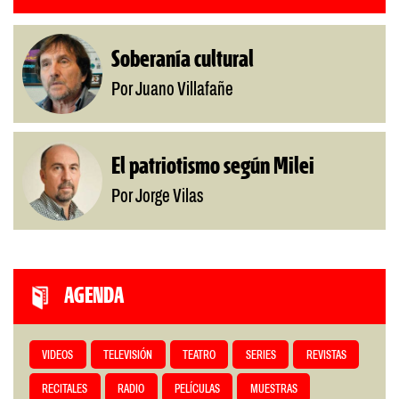
Soberanía cultural
Por Juano Villafañe
El patriotismo según Milei
Por Jorge Vilas
AGENDA
VIDEOS
TELEVISIÓN
TEATRO
SERIES
REVISTAS
RECITALES
RADIO
PELÍCULAS
MUESTRAS