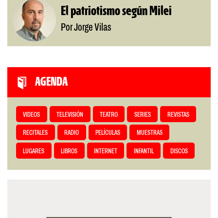
El patriotismo según Milei
Por Jorge Vilas
AGENDA
VIDEOS
TELEVISIÓN
TEATRO
SERIES
REVISTAS
RECITALES
RADIO
PELÍCULAS
MUESTRAS
LUGARES
LIBROS
INTERNET
INFANTIL
DISCOS