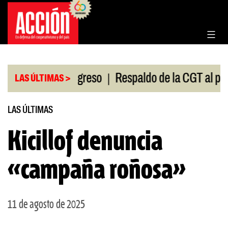
Saltar
al
contenido
|
esión en el Congreso
Respaldo de la CGT al paro u
LAS ÚLTIMAS >
LAS ÚLTIMAS
Kicillof denuncia
«campaña roñosa»
11 de agosto de 2025