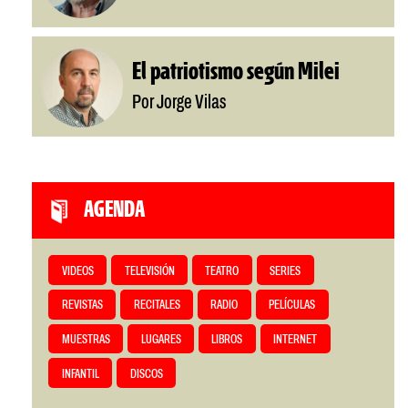
El patriotismo según Milei
Por Jorge Vilas
AGENDA
VIDEOS
TELEVISIÓN
TEATRO
SERIES
REVISTAS
RECITALES
RADIO
PELÍCULAS
MUESTRAS
LUGARES
LIBROS
INTERNET
INFANTIL
DISCOS