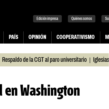
tter
instagram
tiktok
Youtube
Spotify
Edición impresa
Quiénes somos
Su
PAÍS
OPINIÓN
COOPERATIVISMO
M
|
paldo de la CGT al paro universitario
Iglesias y 
l en Washington