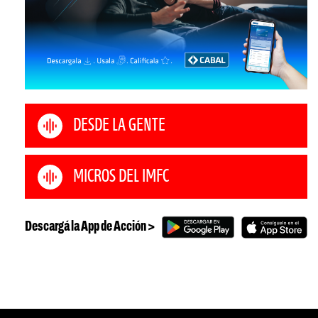
DESDE LA GENTE
MICROS DEL IMFC
Descargá la App de Acción >