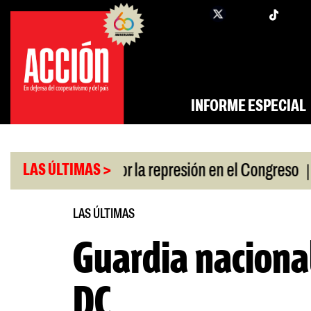
Saltar
twi
facebook
al
contenido
INFORME ESPECIAL
|
an a policías por la represión en el Congreso
Res
LAS ÚLTIMAS >
LAS ÚLTIMAS
Guardia naciona
DC