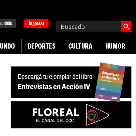
scribite
Ingresar
UNDO
DEPORTES
CULTURA
HUMOR
|
templos asisten económicamente a la población
Ind