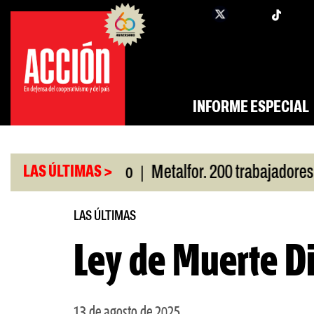
Saltar
twi
facebook
al
contenido
INFORME ESPECIAL
|
por San Cayetano
Metalfor. 200 trabajadores en r
LAS ÚLTIMAS >
LAS ÚLTIMAS
Ley de Muerte D
13 de agosto de 2025