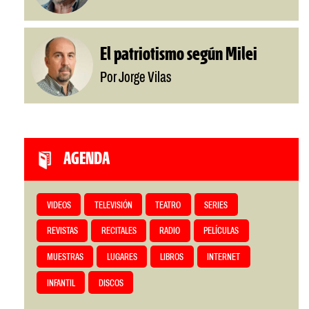
El patriotismo según Milei
Por Jorge Vilas
AGENDA
VIDEOS
TELEVISIÓN
TEATRO
SERIES
REVISTAS
RECITALES
RADIO
PELÍCULAS
MUESTRAS
LUGARES
LIBROS
INTERNET
INFANTIL
DISCOS