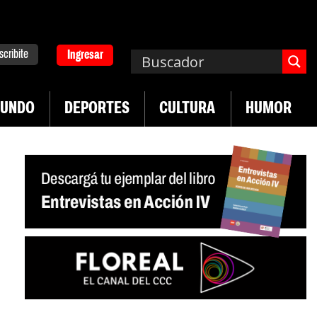
scribite
Ingresar
UNDO
DEPORTES
CULTURA
HUMOR
|
n Neuquén
Miguel Díaz-Canel: «Es un genocidio»