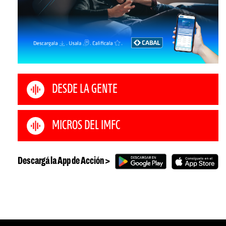
DESDE LA GENTE
MICROS DEL IMFC
Descargá la App de Acción >