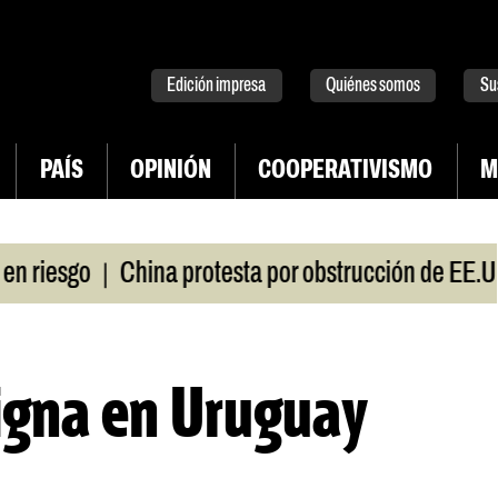
tter
instagram
tiktok
Youtube
Spotify
Edición impresa
Quiénes somos
Su
PAÍS
OPINIÓN
COOPERATIVISMO
M
|
iesgo
China protesta por obstrucción de EE.UU e
igna en Uruguay