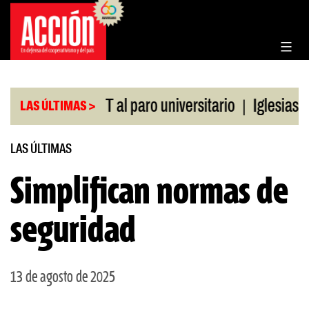
Saltar
al
contenido
|
aldo de la CGT al paro universitario
Iglesias y t
LAS ÚLTIMAS >
LAS ÚLTIMAS
Simplifican normas de
seguridad
13 de agosto de 2025