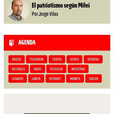
El patriotismo según Milei
Por Jorge Vilas
AGENDA
VIDEOS
TELEVISIÓN
TEATRO
SERIES
REVISTAS
RECITALES
RADIO
PELÍCULAS
MUESTRAS
LUGARES
LIBROS
INTERNET
INFANTIL
DISCOS