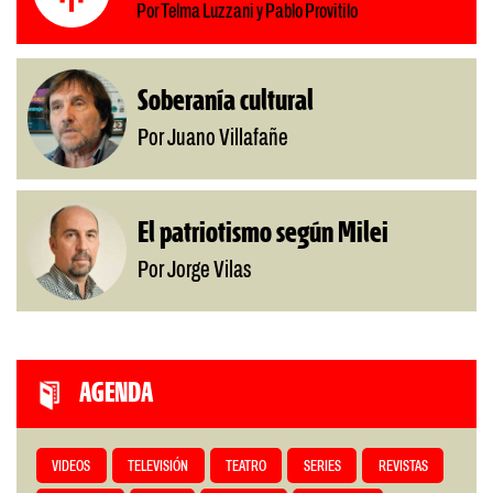
Por Telma Luzzani y Pablo Provitilo
Soberanía cultural
Por Juano Villafañe
El patriotismo según Milei
Por Jorge Vilas
AGENDA
VIDEOS
TELEVISIÓN
TEATRO
SERIES
REVISTAS