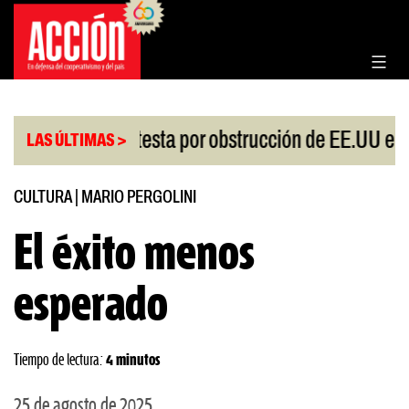
Saltar
al
contenido
China protesta por obstrucción de EE.UU en Neuqu
LAS ÚLTIMAS >
CULTURA
|
MARIO PERGOLINI
El éxito menos
esperado
Tiempo de lectura:
4 minutos
25 de agosto de 2025