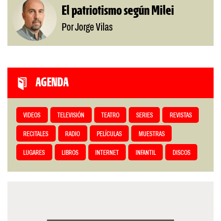
El patriotismo según Milei
Por Jorge Vilas
AGENDA
VIDEOS
TELEVISIÓN
TEATRO
SERIES
REVISTAS
RECITALES
RADIO
PELÍCULAS
MUESTRAS
LUGARES
LIBROS
INTERNET
INFANTIL
DISCOS