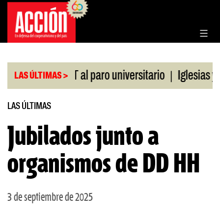
Saltar
al
contenido
|
aldo de la CGT al paro universitario
Iglesias y t
LAS ÚLTIMAS >
LAS ÚLTIMAS
Jubilados junto a
organismos de DD HH
3 de septiembre de 2025