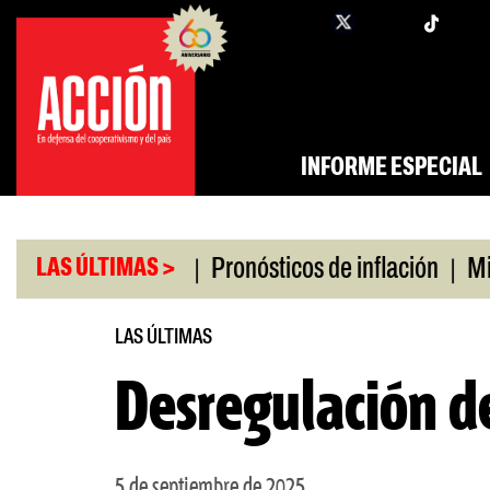
Saltar
twi
facebook
al
contenido
INFORME ESPECIAL
|
|
o universitario
Pronósticos de inflación
Miles 
LAS ÚLTIMAS >
LAS ÚLTIMAS
Desregulación de
5 de septiembre de 2025