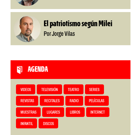
El patriotismo según Milei
Por Jorge Vilas
AGENDA
VIDEOS
TELEVISIÓN
TEATRO
SERIES
REVISTAS
RECITALES
RADIO
PELÍCULAS
MUESTRAS
LUGARES
LIBROS
INTERNET
INFANTIL
DISCOS