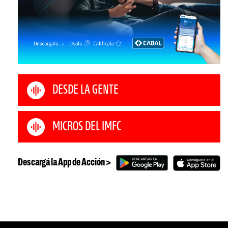
DESDE LA GENTE
MICROS DEL IMFC
Descargá la App de Acción >