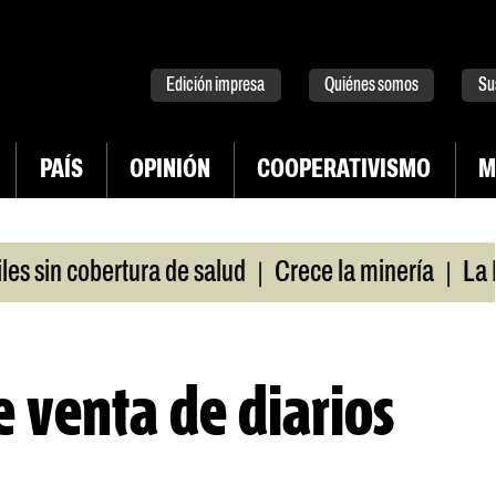
tter
instagram
tiktok
Youtube
Spotify
Edición impresa
Quiénes somos
Su
PAÍS
OPINIÓN
COOPERATIVISMO
M
|
|
sin cobertura de salud
Crece la minería
La Pamp
 venta de diarios