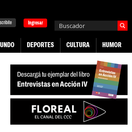
scribite
Ingresar
UNDO
DEPORTES
CULTURA
HUMOR
|
a. Emergencia en salud mental
Los 43 estudiant