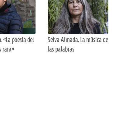
o. «La poesía del
Selva Almada. La música de
s rara»
las palabras