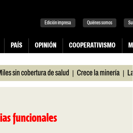
tter
instagram
tiktok
Youtube
Spotify
Edición impresa
Quiénes somos
Su
PAÍS
OPINIÓN
COOPERATIVISMO
M
|
|
sin cobertura de salud
Crece la minería
La Pam
ias funcionales