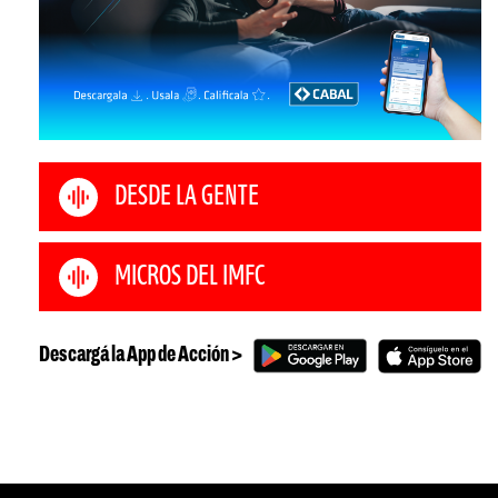
DESDE LA GENTE
MICROS DEL IMFC
Descargá la App de Acción >