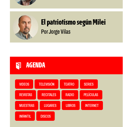
El patriotismo según Milei
Por Jorge Vilas
AGENDA
VIDEOS
TELEVISIÓN
TEATRO
SERIES
REVISTAS
RECITALES
RADIO
PELÍCULAS
MUESTRAS
LUGARES
LIBROS
INTERNET
INFANTIL
DISCOS