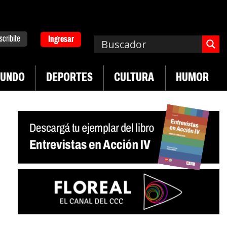
scribite
Ingresar
UNDO
DEPORTES
CULTURA
HUMOR
|
pa. Emergencia en salud mental
Los 43 estudian