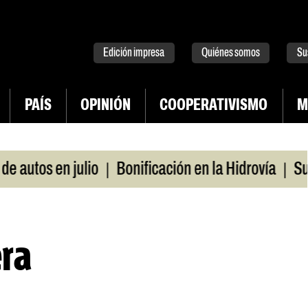
tter
instagram
tiktok
Youtube
Spotify
Edición impresa
Quiénes somos
Su
PAÍS
OPINIÓN
COOPERATIVISMO
M
|
|
s en julio
Bonificación en la Hidrovía
Suspende
era