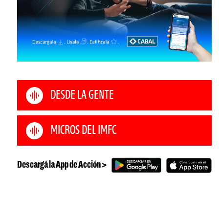
DESDE LA GENTE
MICROS DEL IMFC
Descargá la App de Acción >