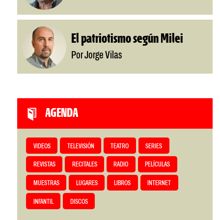
El patriotismo según Milei
Por Jorge Vilas
AGENDA
VIDEOS
TELEVISIÓN
TEATRO
SERIES
REVISTAS
RECITALES
RADIO
PELÍCULAS
MUESTRAS
LUGARES
LIBROS
INTERNET
INFANTIL
DISCOS