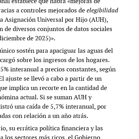
onal establece que habrá «mejoras de
gracias a controles mejorados de
elegibilidad
la Asignación Universal por Hijo (AUH),
ón de diversos conjuntos de datos sociales
 diciembre de 2025)».
 único sostén para apaciguar las aguas del
scargó sobre los ingresos de los hogares.
,5% interanual a precios constantes, según
l ajuste se llevó a cabo a partir de un
 que implica un recorte en la cantidad de
nómina actual. Si se suman AUH y
gistró una caída de 5,7% interanual, por
das con relación a un año atrás.
, su errática política financiera y las
 a los sectores más ricos, el Gobierno