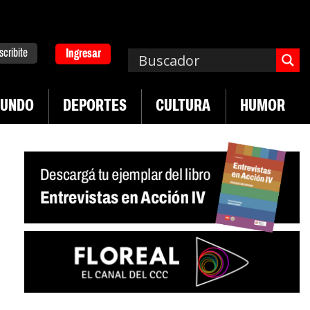
scribite
Ingresar
UNDO
DEPORTES
CULTURA
HUMOR
|
n desregulación del practicaje
Denuncias por vi