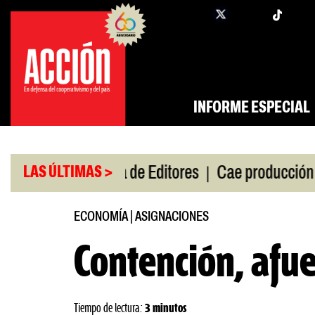
Saltar
twi
facebook
al
contenido
INFORME ESPECIAL
|
|
de gira
Feria de Editores
Cae producción de auto
LAS ÚLTIMAS >
ECONOMÍA
|
ASIGNACIONES
Contención, afu
Tiempo de lectura:
3 minutos