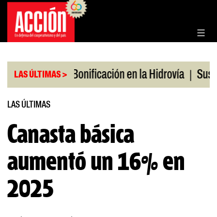
Saltar
al
contenido
|
|
os en julio
Bonificación en la Hidrovía
Suspend
LAS ÚLTIMAS >
LAS ÚLTIMAS
Canasta básica
aumentó un 16% en
2025