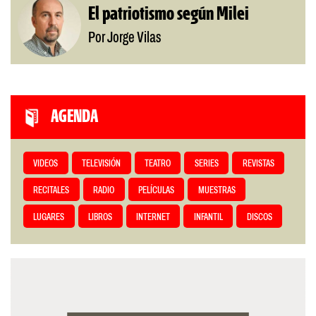
El patriotismo según Milei
Por Jorge Vilas
AGENDA
VIDEOS
TELEVISIÓN
TEATRO
SERIES
REVISTAS
RECITALES
RADIO
PELÍCULAS
MUESTRAS
LUGARES
LIBROS
INTERNET
INFANTIL
DISCOS