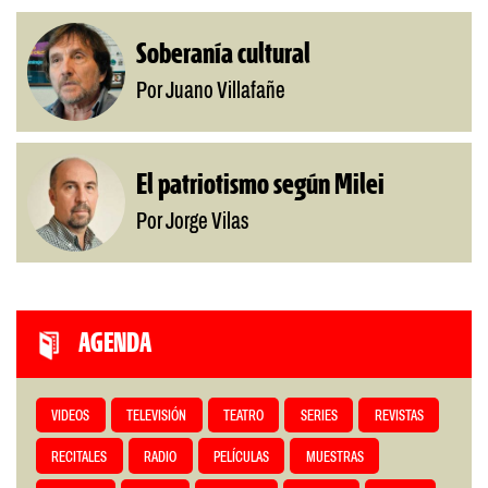
Soberanía cultural
Por Juano Villafañe
El patriotismo según Milei
Por Jorge Vilas
AGENDA
VIDEOS
TELEVISIÓN
TEATRO
SERIES
REVISTAS
RECITALES
RADIO
PELÍCULAS
MUESTRAS