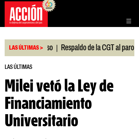
Saltar
al
contenido
|
n en el Congreso
Respaldo de la CGT al paro unive
LAS ÚLTIMAS >
LAS ÚLTIMAS
Milei vetó la Ley de
Financiamiento
Universitario