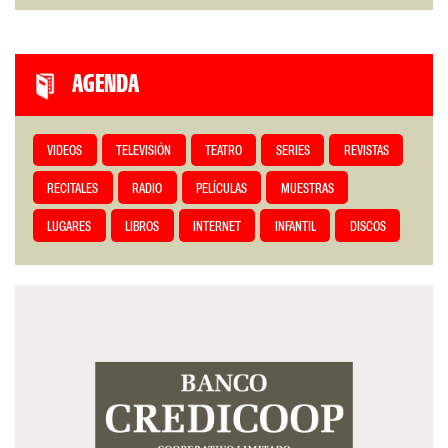
AGENDA
VIDEOS
TELEVISIÓN
TEATRO
SERIES
REVISTAS
RECITALES
RADIO
PELÍCULAS
MUESTRAS
LUGARES
LIBROS
INTERNET
INFANTIL
DISCOS