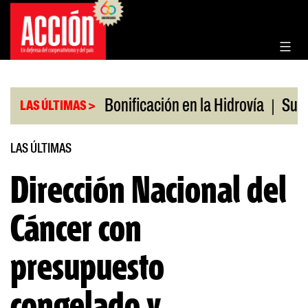
Saltar
al
contenido
|
|
os en julio
Bonificación en la Hidrovía
Suspende
LAS ÚLTIMAS >
LAS ÚLTIMAS
Dirección Nacional del
Cáncer con
presupuesto
congelado y