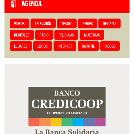
AGENDA
VIDEOS
TELEVISIÓN
TEATRO
SERIES
REVISTAS
RECITALES
RADIO
PELÍCULAS
MUESTRAS
LUGARES
LIBROS
INTERNET
INFANTIL
DISCOS