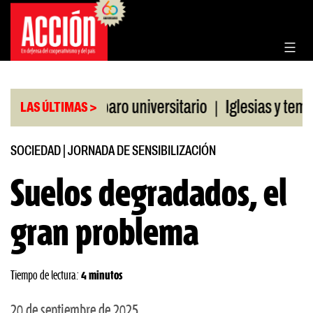
Saltar
al
contenido
|
a CGT al paro universitario
Iglesias y templos as
LAS ÚLTIMAS >
SOCIEDAD
|
JORNADA DE SENSIBILIZACIÓN
Suelos degradados, el
gran problema
Tiempo de lectura:
4 minutos
20 de septiembre de 2025