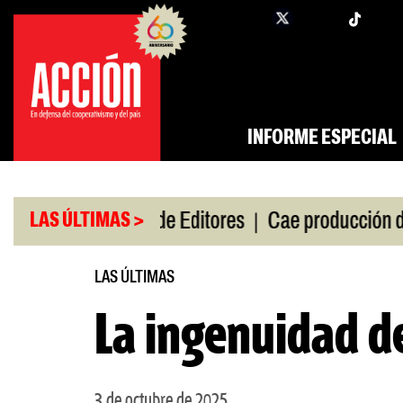
Saltar
twi
facebook
al
contenido
INFORME ESPECIAL
|
|
 de gira
Feria de Editores
Cae producción de aut
LAS ÚLTIMAS >
LAS ÚLTIMAS
La ingenuidad de
3 de octubre de 2025