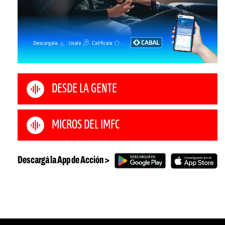
DESDE LA GENTE
MICROS DEL IMFC
Descargá la App de Acción >