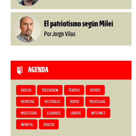
El patriotismo según Milei
Por Jorge Vilas
AGENDA
VIDEOS
TELEVISIÓN
TEATRO
SERIES
REVISTAS
RECITALES
RADIO
PELÍCULAS
MUESTRAS
LUGARES
LIBROS
INTERNET
INFANTIL
DISCOS