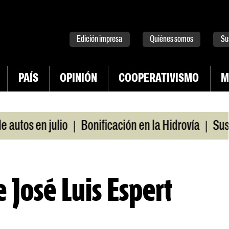
tter
instagram
tiktok
Youtube
Spotify
Edición impresa
Quiénes somos
Su
PAÍS
OPINIÓN
COOPERATIVISMO
M
|
|
os en julio
Bonificación en la Hidrovía
Suspend
 José Luis Espert