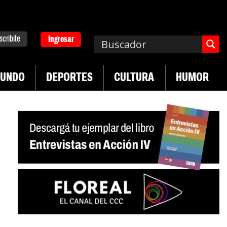
scribite
Ingresar
UNDO
DEPORTES
CULTURA
HUMOR
|
en desregulación del practicaje
Denuncias por vi