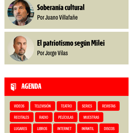
Soberanía cultural
Por Juano Villafañe
El patriotismo según Milei
Por Jorge Vilas
AGENDA
VIDEOS
TELEVISIÓN
TEATRO
SERIES
REVISTAS
RECITALES
RADIO
PELÍCULAS
MUESTRAS
LUGARES
LIBROS
INTERNET
INFANTIL
DISCOS