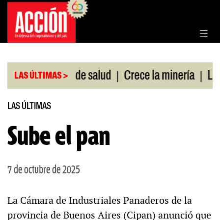
Saltar
al
contenido
|
|
 sin cobertura de salud
Crece la minería
La Pa
LAS ÚLTIMAS >
LAS ÚLTIMAS
Sube el pan
7 de octubre de 2025
La Cámara de Industriales Panaderos de la
provincia de Buenos Aires (Cipan) anunció que