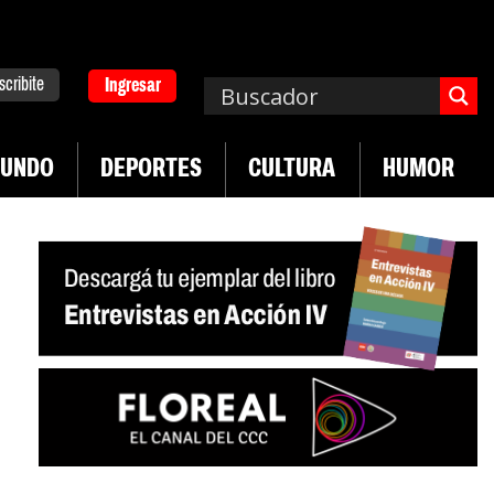
scribite
Ingresar
UNDO
DEPORTES
CULTURA
HUMOR
|
n desregulación del practicaje
Denuncias por vi