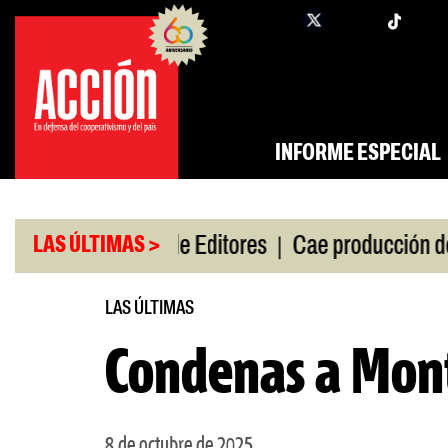
Saltar
twi
facebook
al
contenido
INFORME ESPECIAL
|
|
de gira
Feria de Editores
Cae producción de auto
LAS ÚLTIMAS >
LAS ÚLTIMAS
Condenas a Monti
8 de octubre de 2025