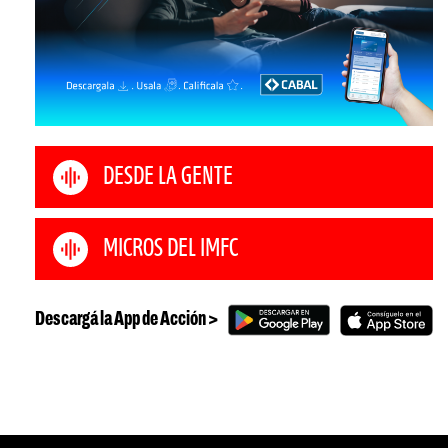
DESDE LA GENTE
MICROS DEL IMFC
Descargá la App de Acción >