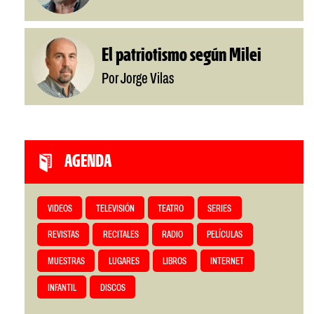
El patriotismo según Milei
Por Jorge Vilas
AGENDA
VIDEOS
TELEVISIÓN
TEATRO
SERIES
REVISTAS
RECITALES
RADIO
PELÍCULAS
MUESTRAS
LUGARES
LIBROS
INTERNET
INFANTIL
DISCOS