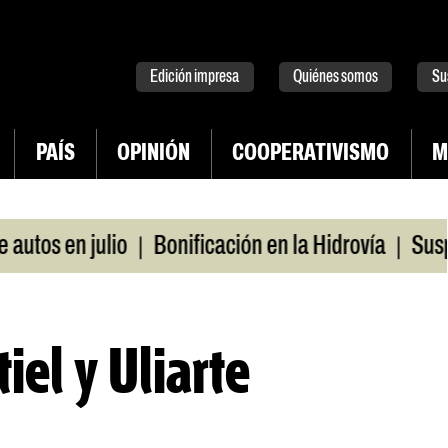
tter
instagram
tiktok
Youtube
Spotify
Edición impresa
Quiénes somos
Su
PAÍS
OPINIÓN
COOPERATIVISMO
M
|
|
s en julio
Bonificación en la Hidrovía
Suspende
el y Uliarte