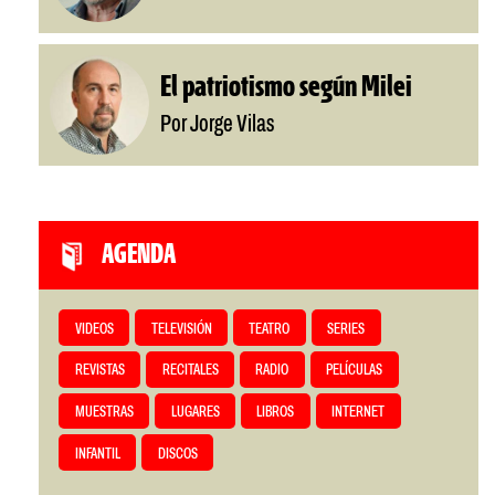
El patriotismo según Milei
Por Jorge Vilas
AGENDA
VIDEOS
TELEVISIÓN
TEATRO
SERIES
REVISTAS
RECITALES
RADIO
PELÍCULAS
MUESTRAS
LUGARES
LIBROS
INTERNET
INFANTIL
DISCOS