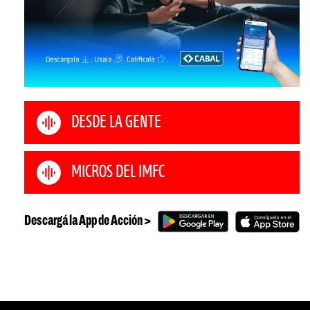
DESDE LA GENTE
MICROS DEL IMFC
Descargá la App de Acción >