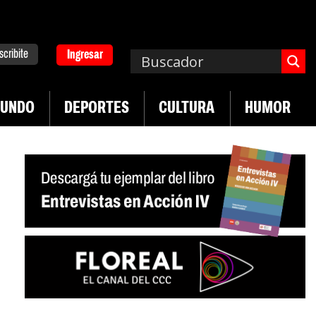
scribite
Ingresar
UNDO
DEPORTES
CULTURA
HUMOR
|
 desregulación del practicaje
Denuncias por vio