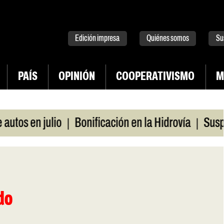
tter
instagram
tiktok
Youtube
Spotify
Edición impresa
Quiénes somos
Su
PAÍS
OPINIÓN
COOPERATIVISMO
M
|
|
 en julio
Bonificación en la Hidrovía
Suspenden
do