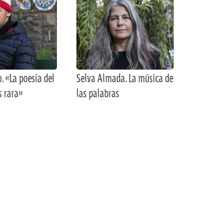
o. «La poesía del
Selva Almada. La música de
s rara»
las palabras