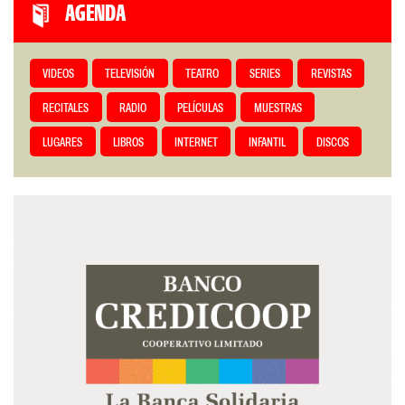
AGENDA
VIDEOS
TELEVISIÓN
TEATRO
SERIES
REVISTAS
RECITALES
RADIO
PELÍCULAS
MUESTRAS
LUGARES
LIBROS
INTERNET
INFANTIL
DISCOS