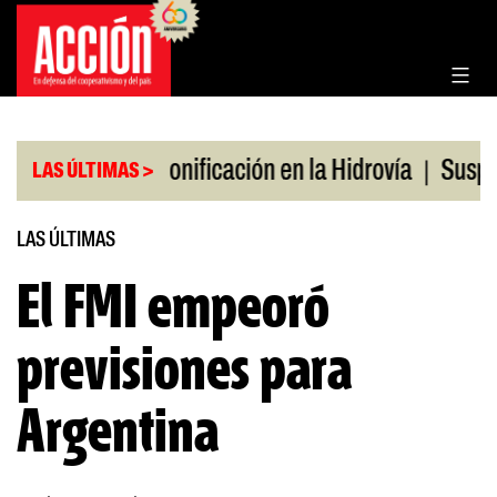
Saltar
al
contenido
|
|
s en julio
Bonificación en la Hidrovía
Suspende
LAS ÚLTIMAS >
LAS ÚLTIMAS
El FMI empeoró
previsiones para
Argentina