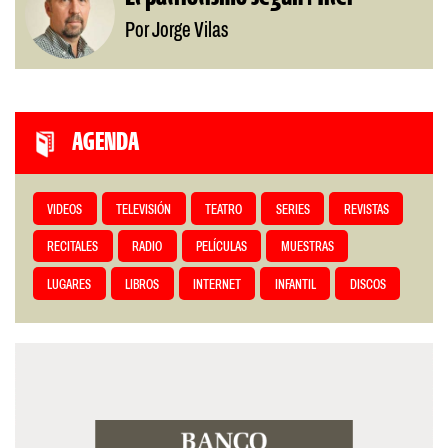
Por Jorge Vilas
AGENDA
VIDEOS
TELEVISIÓN
TEATRO
SERIES
REVISTAS
RECITALES
RADIO
PELÍCULAS
MUESTRAS
LUGARES
LIBROS
INTERNET
INFANTIL
DISCOS