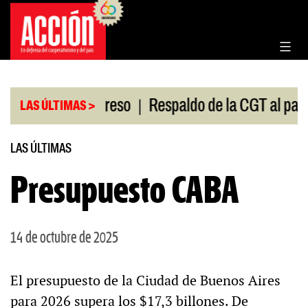
Saltar
al
contenido
|
sión en el Congreso
Respaldo de la CGT al paro un
LAS ÚLTIMAS >
LAS ÚLTIMAS
Presupuesto CABA
14 de octubre de 2025
El presupuesto de la Ciudad de Buenos Aires
para 2026 supera los $17,3 billones. De