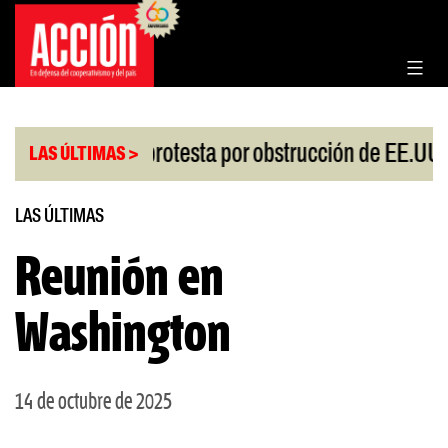
Saltar
al
contenido
|
esgo
China protesta por obstrucción de EE.UU en
LAS ÚLTIMAS >
LAS ÚLTIMAS
Reunión en
Washington
14 de octubre de 2025