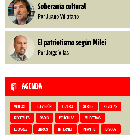
Soberanía cultural
Por Juano Villafañe
El patriotismo según Milei
Por Jorge Vilas
AGENDA
VIDEOS
TELEVISIÓN
TEATRO
SERIES
REVISTAS
RECITALES
RADIO
PELÍCULAS
MUESTRAS
LUGARES
LIBROS
INTERNET
INFANTIL
DISCOS