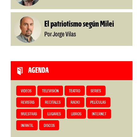
El patriotismo según Milei
Por Jorge Vilas
AGENDA
VIDEOS
TELEVISIÓN
TEATRO
SERIES
REVISTAS
RECITALES
RADIO
PELÍCULAS
MUESTRAS
LUGARES
LIBROS
INTERNET
INFANTIL
DISCOS