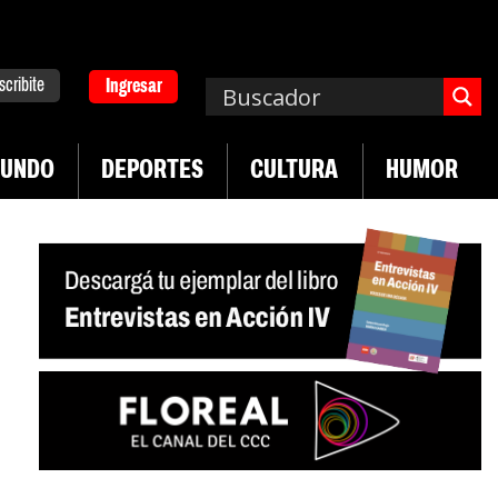
scribite
Ingresar
UNDO
DEPORTES
CULTURA
HUMOR
|
emplos asisten económicamente a la población
Indu