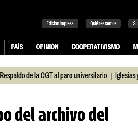
tter
instagram
tiktok
Youtube
Spotify
Edición impresa
Quiénes somos
Su
PAÍS
OPINIÓN
COOPERATIVISMO
M
|
aldo de la CGT al paro universitario
Iglesias y t
o del archivo del