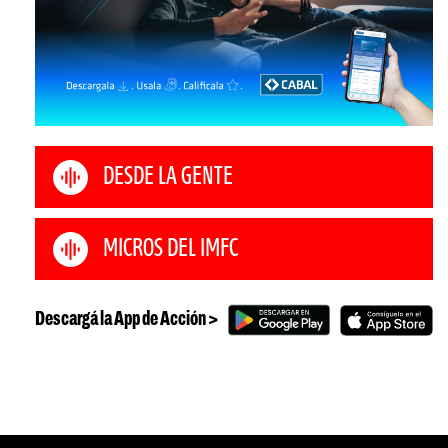
DESDE LA GENTE
MICROS DEL IMFC
Descargá la App de Acción >