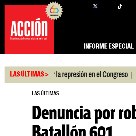
Saltar
twi
facebook
al
contenido
INFORME ESPECIAL
|
n a policías por la represión en el Congreso
Resp
LAS ÚLTIMAS >
LAS ÚLTIMAS
Denuncia por rob
Batallón 601