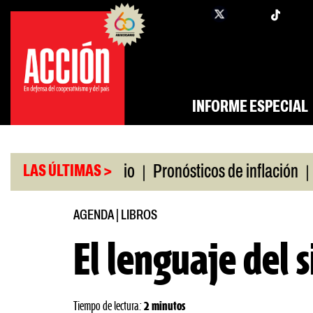
Saltar
twi
facebook
al
contenido
INFORME ESPECIAL
|
|
 universitario
Pronósticos de inflación
Miles s
LAS ÚLTIMAS >
AGENDA
|
LIBROS
El lenguaje del s
Tiempo de lectura:
2 minutos