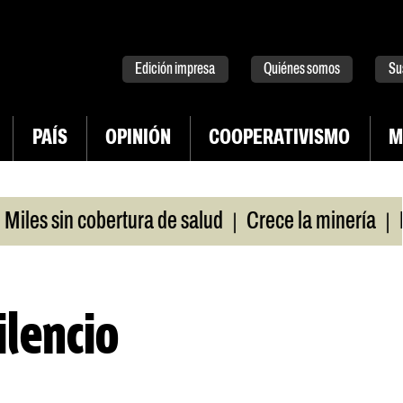
tter
instagram
tiktok
Youtube
Spotify
Edición impresa
Quiénes somos
Su
PAÍS
OPINIÓN
COOPERATIVISMO
M
|
|
in cobertura de salud
Crece la minería
La Pamp
ilencio