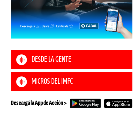
DESDE LA GENTE
MICROS DEL IMFC
Descargá la App de Acción >