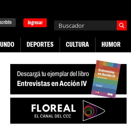
scribite
Ingresar
UNDO
DEPORTES
CULTURA
HUMOR
|
a. Emergencia en salud mental
Los 43 estudiant