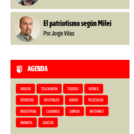
El patriotismo según Milei
Por Jorge Vilas
AGENDA
VIDEOS
TELEVISIÓN
TEATRO
SERIES
REVISTAS
RECITALES
RADIO
PELÍCULAS
MUESTRAS
LUGARES
LIBROS
INTERNET
INFANTIL
DISCOS