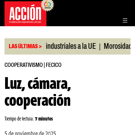
Saltar
al
contenido
|
ones agroindustriales a la UE
Morosidad en jóven
LAS ÚLTIMAS >
COOPERATIVISMO
|
FECICO
Luz, cámara,
cooperación
Tiempo de lectura:
7 minutos
5 de noviembre de 2025