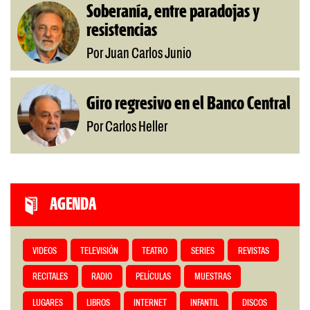
Soberanía, entre paradojas y
resistencias
Por Juan Carlos Junio
Giro regresivo en el Banco Central
Por Carlos Heller
AGENDA
VIDEOS
TELEVISIÓN
TEATRO
SERIES
REVISTAS
RECITALES
RADIO
PELÍCULAS
MUESTRAS
LUGARES
LIBROS
INTERNET
INFANTIL
DISCOS