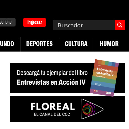
scribite
Ingresar
UNDO
DEPORTES
CULTURA
HUMOR
|
a. Emergencia en salud mental
Los 43 estudiant