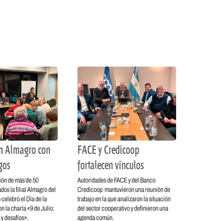
en Almagro con
FACE y Credicoop
gos
fortalecen vínculos
ión de más de 50
Autoridades de FACE y del Banco
dos la filial Almagro del
Credicoop mantuvieron una reunión de
celebró el Día de la
trabajo en la que analizaron la situación
 la charla «9 de Julio:
del sector cooperativo y definieron una
 y desafíos».
agenda común.