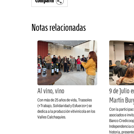
Compartir
Notas relacionadas
Al vino, vino
9 de Julio 
Martín Bur
Con más de 25 años de vida, Trassoles
(«Trabajo, Solidaridad y Esfuerzo») se
Con la participac
dedica a la producción vitivinícola en los
asociados e invita
Valles Calchaquíes.
Banco Credicoop 
Independencia con
historia, presente