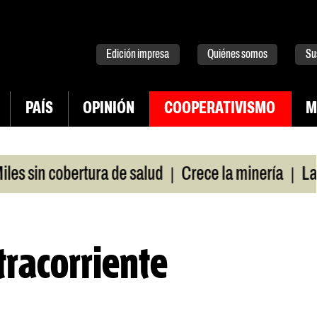
tter
instagram
tiktok
Youtube
Spotify
Edición impresa
Quiénes somos
Su
PAÍS
OPINIÓN
COOPERATIVISMO
M
|
|
in cobertura de salud
Crece la minería
La Pamp
tracorriente