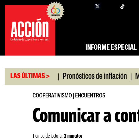
Saltar
twi
facebook
al
contenido
INFORME ESPECIAL
|
|
 universitario
Pronósticos de inflación
Miles s
LAS ÚLTIMAS >
COOPERATIVISMO
|
ENCUENTROS
Comunicar a con
Tiempo de lectura:
2 minutos