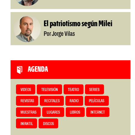
El patriotismo según Milei
Por Jorge Vilas
AGENDA
VIDEOS
TELEVISIÓN
TEATRO
SERIES
REVISTAS
RECITALES
RADIO
PELÍCULAS
MUESTRAS
LUGARES
LIBROS
INTERNET
INFANTIL
DISCOS