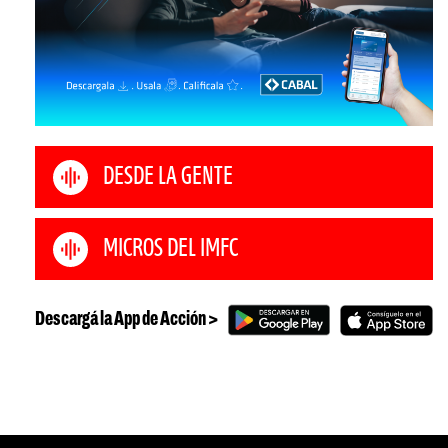
DESDE LA GENTE
MICROS DEL IMFC
Descargá la App de Acción >