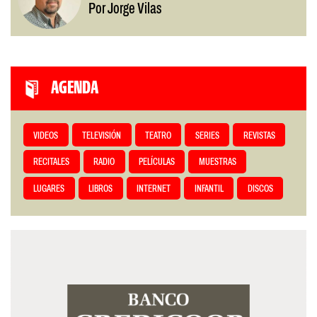
Por Jorge Vilas
AGENDA
VIDEOS
TELEVISIÓN
TEATRO
SERIES
REVISTAS
RECITALES
RADIO
PELÍCULAS
MUESTRAS
LUGARES
LIBROS
INTERNET
INFANTIL
DISCOS