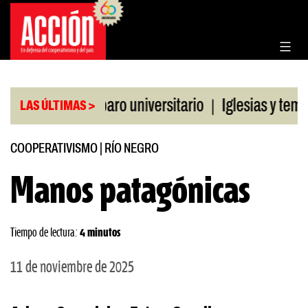
Saltar
al
contenido
|
a CGT al paro universitario
Iglesias y templos as
LAS ÚLTIMAS >
COOPERATIVISMO
|
RÍO NEGRO
Manos patagónicas
Tiempo de lectura:
4 minutos
11 de noviembre de 2025