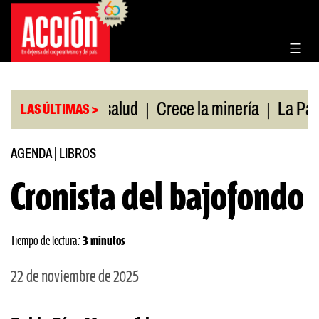
Saltar
al
contenido
|
|
bertura de salud
Crece la minería
La Pampa. Em
LAS ÚLTIMAS >
AGENDA
|
LIBROS
Cronista del bajofondo
Tiempo de lectura:
3 minutos
22 de noviembre de 2025