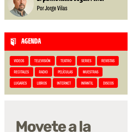
Por Jorge Vilas
AGENDA
VIDEOS
TELEVISIÓN
TEATRO
SERIES
REVISTAS
RECITALES
RADIO
PELÍCULAS
MUESTRAS
LUGARES
LIBROS
INTERNET
INFANTIL
DISCOS