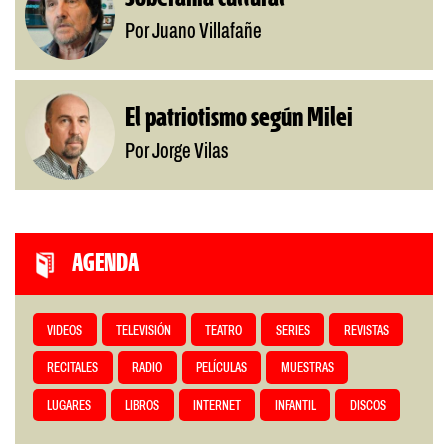
Por Juano Villafañe
El patriotismo según Milei
Por Jorge Vilas
AGENDA
VIDEOS
TELEVISIÓN
TEATRO
SERIES
REVISTAS
RECITALES
RADIO
PELÍCULAS
MUESTRAS
LUGARES
LIBROS
INTERNET
INFANTIL
DISCOS