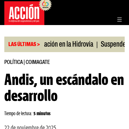
Saltar
al
contenido
|
|
o
Bonificación en la Hidrovía
Suspenden desregu
LAS ÚLTIMAS >
POLÍTICA
|
COIMAGATE
Andis, un escándalo en
desarrollo
Tiempo de lectura:
5 minutos
22 de noviembre de 2025