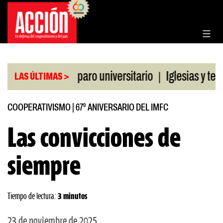
Saltar
al
contenido
|
 la CGT al paro universitario
Iglesias y templos 
LAS ÚLTIMAS >
COOPERATIVISMO
|
67º ANIVERSARIO DEL IMFC
Las convicciones de
siempre
Tiempo de lectura:
3 minutos
23 de noviembre de 2025