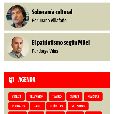
Soberanía cultural
Por Juano Villafañe
El patriotismo según Milei
Por Jorge Vilas
AGENDA
VIDEOS
TELEVISIÓN
TEATRO
SERIES
REVISTAS
RECITALES
RADIO
PELÍCULAS
MUESTRAS