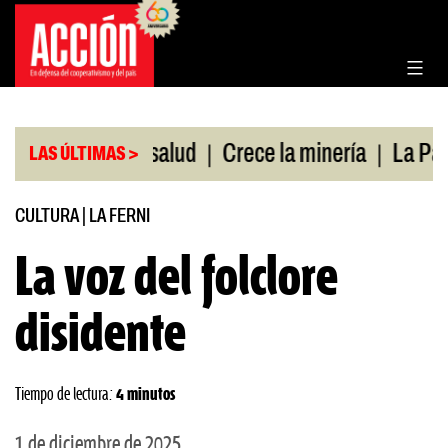
Saltar
al
contenido
|
|
bertura de salud
Crece la minería
La Pampa. Em
LAS ÚLTIMAS >
CULTURA
|
LA FERNI
La voz del folclore
disidente
Tiempo de lectura:
4 minutos
1 de diciembre de 2025