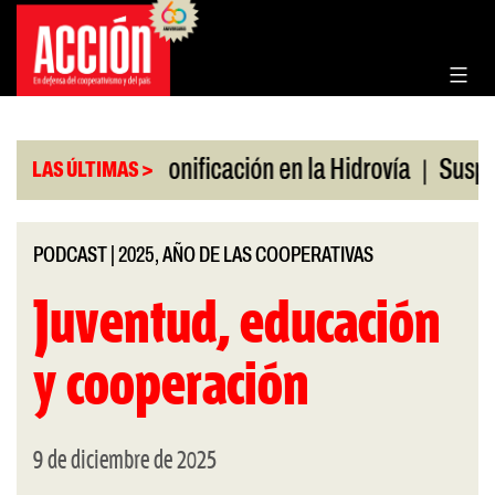
Saltar
al
contenido
|
|
en julio
Bonificación en la Hidrovía
Suspenden d
LAS ÚLTIMAS >
PODCAST
|
2025, AÑO DE LAS COOPERATIVAS
Juventud, educación
y cooperación
9 de diciembre de 2025