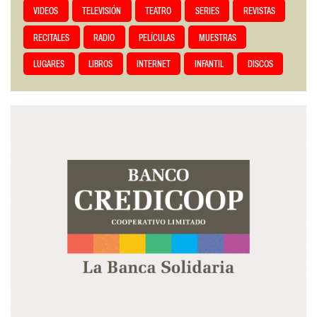
VIDEOS
TELEVISIÓN
TEATRO
SERIES
REVISTAS
RECITALES
RADIO
PELÍCULAS
MUESTRAS
LUGARES
LIBROS
INTERNET
INFANTIL
DISCOS