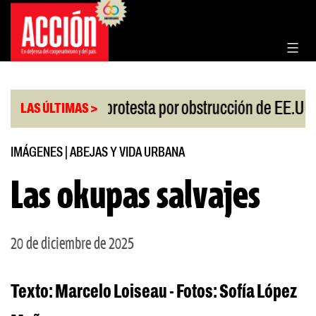
Saltar
al
contenido
|
go
China protesta por obstrucción de EE.UU en 
LAS ÚLTIMAS >
IMÁGENES
|
ABEJAS Y VIDA URBANA
Las okupas salvajes
20 de diciembre de 2025
Texto: Marcelo Loiseau - Fotos: Sofía López