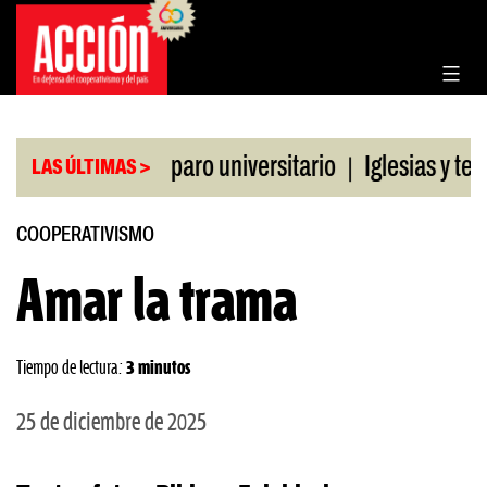
Saltar
al
contenido
|
e la CGT al paro universitario
Iglesias y templos
LAS ÚLTIMAS >
COOPERATIVISMO
Amar la trama
Tiempo de lectura:
3 minutos
25 de diciembre de 2025