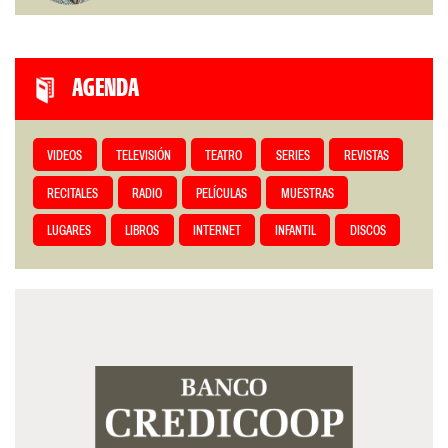
AGENDA
VIDEOS
TELEVISIÓN
TEATRO
SERIES
REVISTAS
RECITALES
RADIO
PELÍCULAS
MUESTRAS
LUGARES
LIBROS
INTERNET
INFANTIL
DISCOS