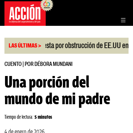
Saltar
al
contenido
hina protesta por obstrucción de EE.UU en Neuqué
LAS ÚLTIMAS >
CUENTO
|
POR DÉBORA MUNDANI
Una porción del
mundo de mi padre
Tiempo de lectura:
5 minutos
4 de enero de 2026