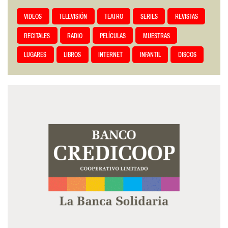
VIDEOS
TELEVISIÓN
TEATRO
SERIES
REVISTAS
RECITALES
RADIO
PELÍCULAS
MUESTRAS
LUGARES
LIBROS
INTERNET
INFANTIL
DISCOS