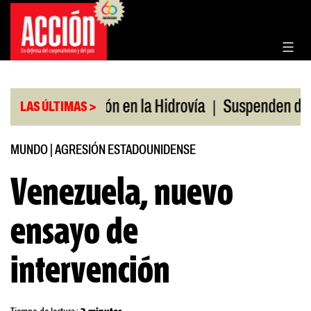
Saltar
al
contenido
|
Bonificación en la Hidrovía
Suspenden desregulac
LAS ÚLTIMAS >
MUNDO
|
AGRESIÓN ESTADOUNIDENSE
Venezuela, nuevo
ensayo de
intervención