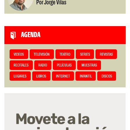
Por Jorge Vilas
AGENDA
VIDEOS
TELEVISIÓN
TEATRO
SERIES
REVISTAS
RECITALES
RADIO
PELÍCULAS
MUESTRAS
LUGARES
LIBROS
INTERNET
INFANTIL
DISCOS