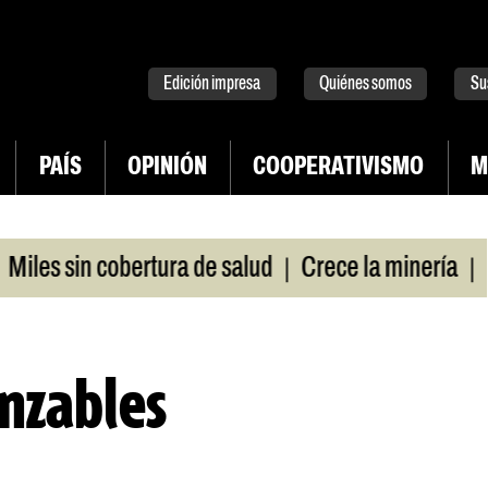
tter
instagram
tiktok
Youtube
Spotify
Edición impresa
Quiénes somos
Su
PAÍS
OPINIÓN
COOPERATIVISMO
M
|
|
sin cobertura de salud
Crece la minería
La Pamp
nzables