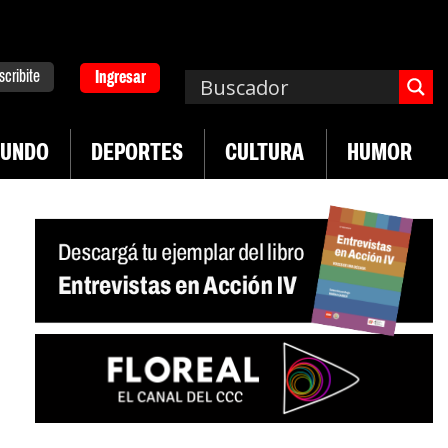
scribite
Ingresar
UNDO
DEPORTES
CULTURA
HUMOR
|
a. Emergencia en salud mental
Los 43 estudian