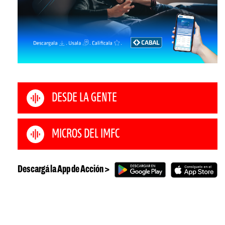
DESDE LA GENTE
MICROS DEL IMFC
Descargá la App de Acción >