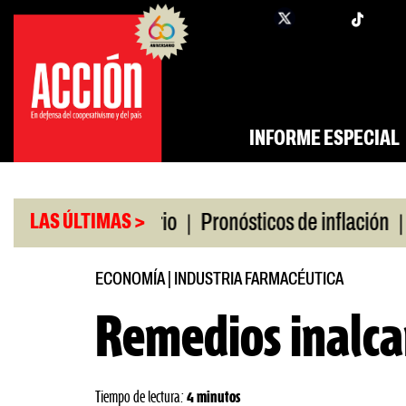
Saltar
twi
facebook
al
contenido
INFORME ESPECIAL
|
|
o universitario
Pronósticos de inflación
Miles 
LAS ÚLTIMAS >
ECONOMÍA
|
INDUSTRIA FARMACÉUTICA
Remedios inalca
Tiempo de lectura:
4 minutos