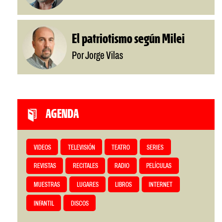
El patriotismo según Milei
Por Jorge Vilas
AGENDA
VIDEOS
TELEVISIÓN
TEATRO
SERIES
REVISTAS
RECITALES
RADIO
PELÍCULAS
MUESTRAS
LUGARES
LIBROS
INTERNET
INFANTIL
DISCOS