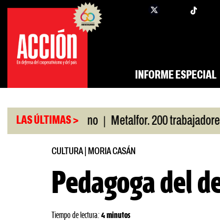
Saltar
twi
facebook
al
contenido
INFORME ESPECIAL
|
or San Cayetano
Metalfor. 200 trabajadores en ri
LAS ÚLTIMAS >
CULTURA
|
MORIA CASÁN
Pedagoga del de
Tiempo de lectura:
4 minutos