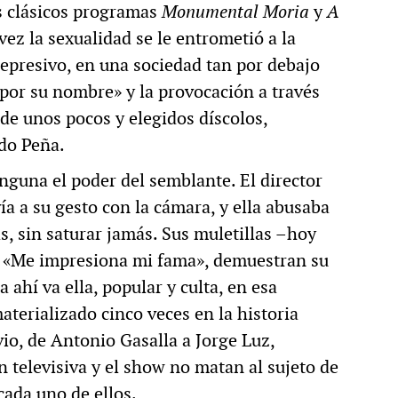
us clásicos programas
Monumental Moria
y
A
vez la sexualidad se le entrometió a la
represivo, en una sociedad tan por debajo
 por su nombre» y la provocación a través
 de unos pocos y elegidos díscolos,
ndo Peña.
guna el poder del semblante. El director
ía a su gesto con la cámara, y ella abusaba
s, sin saturar jamás. Sus muletillas –hoy
al «Me impresiona mi fama», demuestran su
ahí va ella, popular y culta, en esa
terializado cinco veces en la historia
io, de Antonio Gasalla a Jorge Luz,
 televisiva y el show no matan al sujeto de
cada uno de ellos.