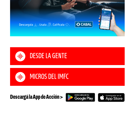
DESDE LA GENTE
MICROS DEL IMFC
Descargá la App de Acción >