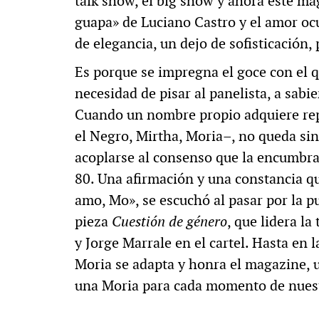
talk show, el big show y ahora este mag
guapa» de Luciano Castro y el amor oc
de elegancia, un dejo de sofisticación,
Es porque se impregna el goce con el q
necesidad de pisar al panelista, a sabi
Cuando un nombre propio adquiere rep
el Negro, Mirtha, Moria–, no queda sino
acoplarse al consenso que la encumbra
80. Una afirmación y una constancia qu
amo, Mo», se escuchó al pasar por la pu
pieza
Cuestión de género
, que lidera la
y Jorge Marrale en el cartel. Hasta en 
Moria se adapta y honra el magazine, u
una Moria para cada momento de nuest