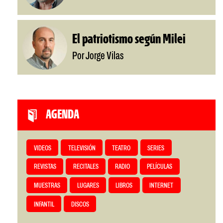
El patriotismo según Milei
Por Jorge Vilas
AGENDA
VIDEOS
TELEVISIÓN
TEATRO
SERIES
REVISTAS
RECITALES
RADIO
PELÍCULAS
MUESTRAS
LUGARES
LIBROS
INTERNET
INFANTIL
DISCOS