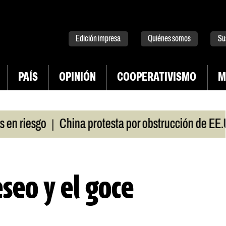
tter
instagram
tiktok
Youtube
Spotify
Edición impresa
Quiénes somos
Su
PAÍS
OPINIÓN
COOPERATIVISMO
M
|
esgo
China protesta por obstrucción de EE.UU en
seo y el goce