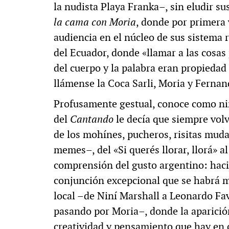
la nudista Playa Franka–, sin eludir s
la cama con Moria
, donde por primera 
audiencia en el núcleo de sus sistema 
del Ecuador, donde «llamar a las cosas
del cuerpo y la palabra eran propiedad
llámense la Coca Sarli, Moria y Ferna
Profusamente gestual, conoce como nin
del
Cantando
le decía que siempre volv
de los mohínes, pucheros, risitas muda
memes–, del «Si querés llorar, llorá» 
comprensión del gusto argentino: hacia 
conjunción excepcional que se habrá ma
local –de Niní Marshall a Leonardo Fav
pasando por Moria–, donde la aparición
creatividad y pensamiento que hay en 