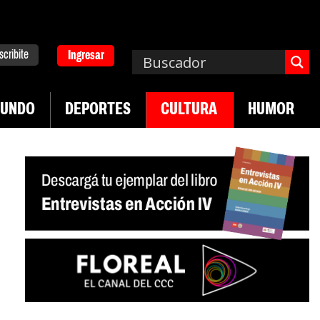
scribite
Ingresar
UNDO
DEPORTES
CULTURA
HUMOR
|
|
 Neuquén
Miguel Díaz-Canel: «Es un genocidio»