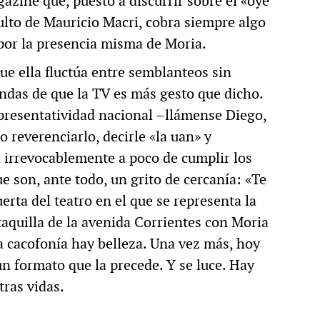
azine que, puesto a discurrir sobre el «oye
ulto de Mauricio Macri, cobra siempre algo
 por la presencia misma de Moria.
ue ella fluctúa entre semblanteos sin
endas de que la TV es más gesto que dicho.
resentatividad nacional –llámense Diego,
 reverenciarlo, decirle «la uan» y
 irrevocablemente a poco de cumplir los
e son, ante todo, un grito de cercanía: «Te
erta del teatro en el que se representa la
 taquilla de la avenida Corrientes con Moria
la cacofonía hay belleza. Una vez más, hoy
n formato que la precede. Y se luce. Hay
ras vidas.