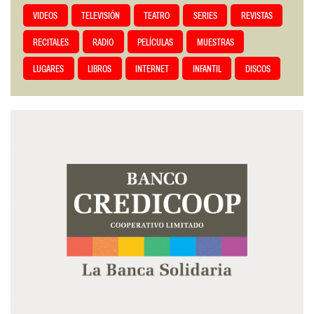
VIDEOS
TELEVISIÓN
TEATRO
SERIES
REVISTAS
RECITALES
RADIO
PELÍCULAS
MUESTRAS
LUGARES
LIBROS
INTERNET
INFANTIL
DISCOS