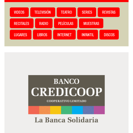
VIDEOS
TELEVISIÓN
TEATRO
SERIES
REVISTAS
RECITALES
RADIO
PELÍCULAS
MUESTRAS
LUGARES
LIBROS
INTERNET
INFANTIL
DISCOS