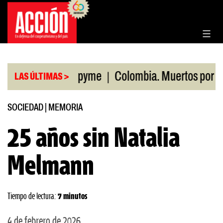
Saltar
al
contenido
|
minoristas pyme
Colombia. Muertos por maniobra
LAS ÚLTIMAS >
SOCIEDAD
|
MEMORIA
25 años sin Natalia
Melmann
Tiempo de lectura:
7 minutos
4 de febrero de 2026