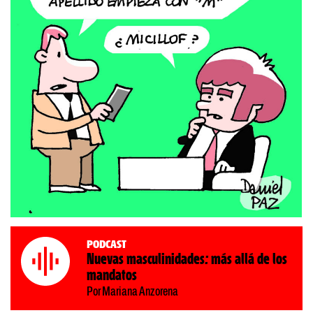
Podcast
Nuevas masculinidades: más allá de los
mandatos
Por Mariana Anzorena