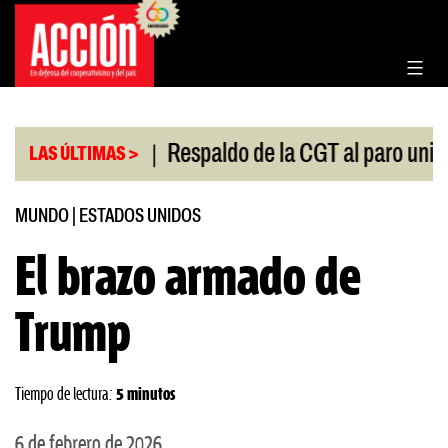
Saltar
al
contenido
|
l Congreso
Respaldo de la CGT al paro universitari
LAS ÚLTIMAS >
MUNDO
|
ESTADOS UNIDOS
El brazo armado de
Trump
Tiempo de lectura:
5 minutos
6 de febrero de 2026