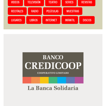
VIDEOS
TELEVISIÓN
TEATRO
SERIES
REVISTAS
RECITALES
RADIO
PELÍCULAS
MUESTRAS
LUGARES
LIBROS
INTERNET
INFANTIL
DISCOS