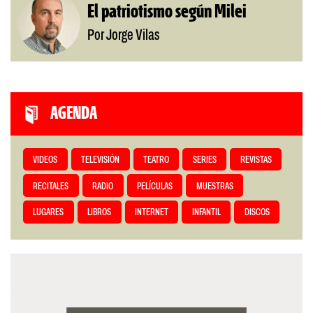
El patriotismo según Milei
Por Jorge Vilas
AGENDA
VIDEOS
TELEVISIÓN
TEATRO
SERIES
REVISTAS
RECITALES
RADIO
PELÍCULAS
MUESTRAS
LUGARES
LIBROS
INTERNET
INFANTIL
DISCOS