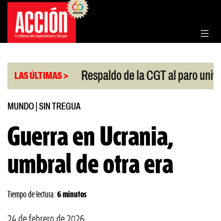
Saltar
al
contenido
|
 Congreso
Respaldo de la CGT al paro universitario
LAS ÚLTIMAS >
MUNDO
|
SIN TREGUA
Guerra en Ucrania,
umbral de otra era
Tiempo de lectura:
6 minutos
24 de febrero de 2026