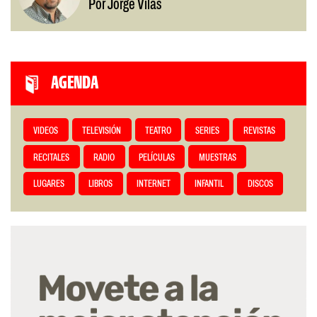
Por Jorge Vilas
AGENDA
VIDEOS
TELEVISIÓN
TEATRO
SERIES
REVISTAS
RECITALES
RADIO
PELÍCULAS
MUESTRAS
LUGARES
LIBROS
INTERNET
INFANTIL
DISCOS