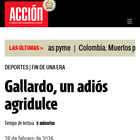
Saltar
al
contenido
|
as minoristas pyme
Colombia. Muertos por maniob
LAS ÚLTIMAS >
DEPORTES
|
FIN DE UNA ERA
Gallardo, un adiós
agridulce
Tiempo de lectura:
5 minutos
28 de febrero de 2026